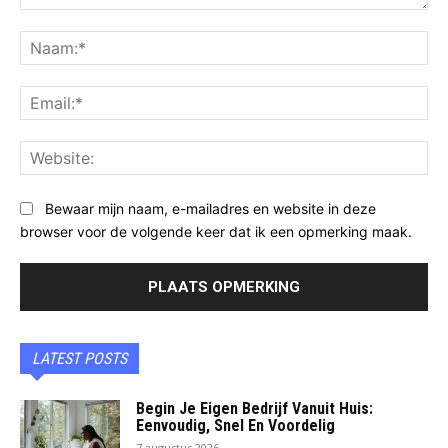
Opmerking:
Na
Ema
Web
Bewaar mijn naam, e-mailadres en website in deze
browser voor de volgende keer dat ik een opmerking maak.
LATEST POSTS
Begin Je Eigen Bedrijf Vanuit Huis:
Eenvoudig, Snel En Voordelig
7 augustus 2026