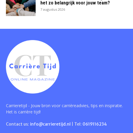
het zo belangrijk voor jouw team?
7 augustus 2026
Carrieretijd - Jouw bron voor carrièreadvies, tips en inspiratie.
Het is carrière tijd!
Contact us:
info@carrieretijd.nl
| Tel:
0619116234