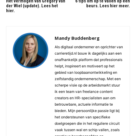
Het vermogen van Gregory van
6 tips om op te vallen op een
der Wiel (update). Lees het
beurs. Lees hier meer.
hier.
Mandy Buddenberg
Als digitaal ondernemer en oprichter van
carrieretijd.nl bouw ik dagelijks aan een
onafhankelijk platform dat professionals
helpt, inspireert en motiveert op het
gebied van loopbaanontwikkeling en
zelfstandig ondernemerschap. Met een
scherpe visie op de arbeidsmarkt stuur
ik een team van freelance content
creators en HR-specialisten aan om
betrouwbare, actuele informatie te
bieden. Mijn persoonlijke passie ligt bij
het ondersteunen van specifieke
doelgroepen die in het reguliere circuit
vaak tussen wal en schip vallen, zoals