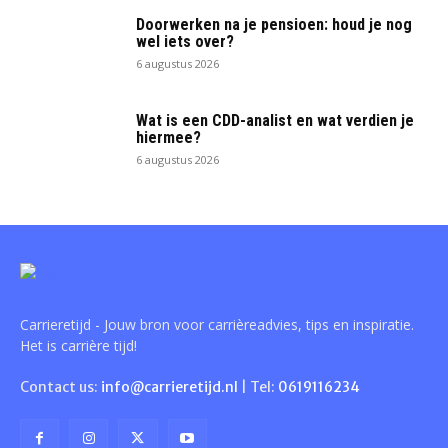
Doorwerken na je pensioen: houd je nog
wel iets over?
6 augustus 2026
Wat is een CDD-analist en wat verdien je
hiermee?
6 augustus 2026
Carrieretijd - Jouw bron voor carrièreadvies, tips en inspiratie.
Het is carrière tijd!
Contact us:
info@carrieretijd.nl
| Tel:
0619116234