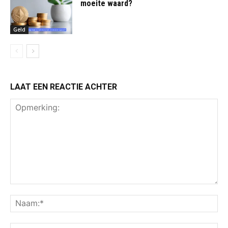
moeite waard?
Geld
LAAT EEN REACTIE ACHTER
Opmerking:
Na
Ema