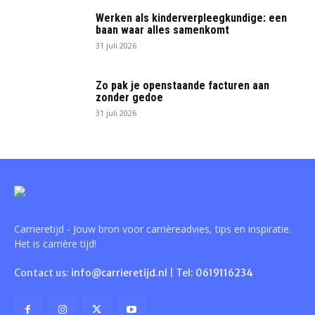
Werken als kinderverpleegkundige: een
baan waar alles samenkomt
31 juli 2026
Zo pak je openstaande facturen aan
zonder gedoe
31 juli 2026
Carrieretijd - Jouw bron voor carrièreadvies, tips en inspiratie.
Het is carrière tijd!
Contact us:
info@carrieretijd.nl
| Tel:
0619116234