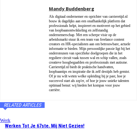
Mandy Buddenberg
Als digitaal ondernemer en oprichter van carrieretijd.nl
bouw ik dagelijks aan een onafhankelijk platform dat
professionals helpt, inspireert en motiveert op het gebied
van loopbaanontwikkeling en zelfstandig
ondernemerschap. Met een scherpe visie op de
arbeidsmarkt stuur ik een team van freelance content
creators en HR-specialisten aan om betrouwbare, actuele
informatie te bieden. Mijn persoonlijke passie ligt bij het
ondersteunen van specifieke doelgroepen die in het
reguliere circuit vaak tussen wal en schip vallen, zoals
creatieve hoogbegaafden en professionals met autisme.
Carrieretijd.nl biedt de praktische handvatten,
loopbaantips en inspiratie die ik zelf destijds heb gemist.
Of je nu wilt weten welke opleiding bij je past, hoe je
succesvol start als zzp'er, of hoe je jouw unieke talenten
optimaal benut: wij bieden het kompas voor jouw
carrière.
RELATED ARTICLES
Werk
Werken Tot Je 67ste. Mij Niet Gezien!