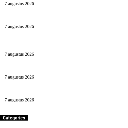
7 augustus 2026
Werken Tot Je 67ste. Mij Niet Gezien!
7 augustus 2026
Teamwork Makes The Dream Work: Waarom Een Goed Team
Het Verschil Maakt
7 augustus 2026
Hoe verdient een uitzendbureau zijn geld?
7 augustus 2026
Waarom zou je een aansprakelijkheidsverzekering afsluiten?
7 augustus 2026
Categories