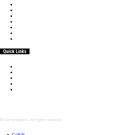
Home
Samenwerken & adverteren
Over
Werk
Entrepreneurship
Beroepen & Studies
Geld
Quick Links
Home
Samenwerken & adverteren
Disclaimer:
Over
Privacybeleid
© Carrieretijd.nl - All rights reserved.
Collab