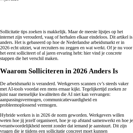
Facebook
X
Pinterest
WhatsApp
Sollicitatie tips zoeken is makkelijk. Maar de meeste lijstjes op het
internet zijn verouderd, vaag of herhalen elkaar eindeloos. Dit artikel is
anders. Het is gebaseerd op hoe de Nederlandse arbeidsmarkt er in
2026 echt uitziet, wat recruiters nu zeggen en wat werkt. Of je nu voor
het eerst solliciteert of al jaren ervaring hebt: hier vind je concrete
stappen die het verschil maken.
Waarom Solliciteren in 2026 Anders Is
De arbeidsmarkt is veranderd. Werkgevers scannen cv’s steeds vaker
met AI-tools voordat een mens ernaar kijkt. Tegelijkertijd zoeken ze
juist naar menselijke kwaliteiten die AI niet kan vervangen:
aanpassingsvermogen, communicatievaardigheid en
probleemoplossend vermogen.
Hybride werken is in 2026 de norm geworden. Werkgevers willen
weten hoe jij jezelf organiseert, hoe je op afstand samenwerkt en hoe je
verantwoordelijkheid neemt zonder dat iemand je aanstuurt. Dit zijn
vragen die je tijdens een sollicitatie concreet moet kunnen