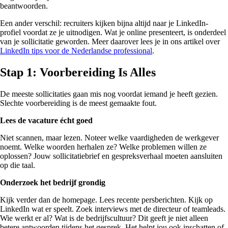
beantwoorden.
Een ander verschil: recruiters kijken bijna altijd naar je LinkedIn-
profiel voordat ze je uitnodigen. Wat je online presenteert, is onderdeel
van je sollicitatie geworden. Meer daarover lees je in ons artikel over
LinkedIn tips voor de Nederlandse professional
.
Stap 1: Voorbereiding Is Alles
De meeste sollicitaties gaan mis nog voordat iemand je heeft gezien.
Slechte voorbereiding is de meest gemaakte fout.
Lees de vacature écht goed
Niet scannen, maar lezen. Noteer welke vaardigheden de werkgever
noemt. Welke woorden herhalen ze? Welke problemen willen ze
oplossen? Jouw sollicitatiebrief en gespreksverhaal moeten aansluiten
op die taal.
Onderzoek het bedrijf grondig
Kijk verder dan de homepage. Lees recente persberichten. Kijk op
LinkedIn wat er speelt. Zoek interviews met de directeur of teamleads.
Wie werkt er al? Wat is de bedrijfscultuur? Dit geeft je niet alleen
betere antwoorden tijdens het gesprek. Het helpt jou ook inschatten of