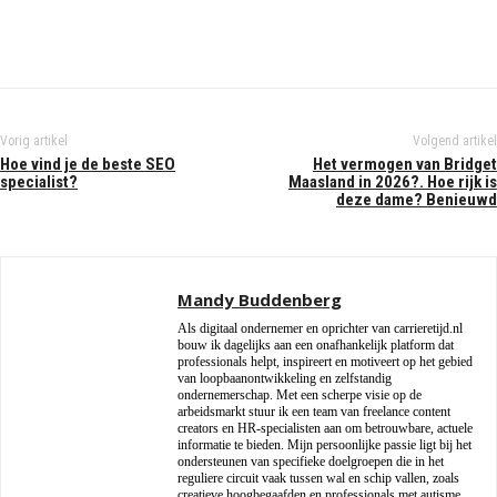
Vorig artikel
Volgend artikel
Hoe vind je de beste SEO
Het vermogen van Bridget
specialist?
Maasland in 2026?. Hoe rijk is
deze dame? Benieuwd
Mandy Buddenberg
Als digitaal ondernemer en oprichter van carrieretijd.nl
bouw ik dagelijks aan een onafhankelijk platform dat
professionals helpt, inspireert en motiveert op het gebied
van loopbaanontwikkeling en zelfstandig
ondernemerschap. Met een scherpe visie op de
arbeidsmarkt stuur ik een team van freelance content
creators en HR-specialisten aan om betrouwbare, actuele
informatie te bieden. Mijn persoonlijke passie ligt bij het
ondersteunen van specifieke doelgroepen die in het
reguliere circuit vaak tussen wal en schip vallen, zoals
creatieve hoogbegaafden en professionals met autisme.