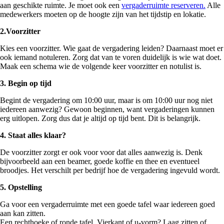
aan geschikte ruimte. Je moet ook een
vergaderruimte reserveren.
Alle
medewerkers moeten op de hoogte zijn van het tijdstip en lokatie.
2.Voorzitter
Kies een voorzitter. Wie gaat de vergadering leiden? Daarnaast moet er
ook iemand notuleren. Zorg dat van te voren duidelijk is wie wat doet.
Maak een schema wie de volgende keer voorzitter en notulist is.
3. Begin op tijd
Begint de vergadering om 10:00 uur, maar is om 10:00 uur nog niet
iedereen aanwezig? Gewoon beginnen, want vergaderingen kunnen
erg uitlopen. Zorg dus dat je altijd op tijd bent. Dit is belangrijk.
4. Staat alles klaar?
De voorzitter zorgt er ook voor voor dat alles aanwezig is. Denk
bijvoorbeeld aan een beamer, goede koffie en thee en eventueel
broodjes. Het verschilt per bedrijf hoe de vergadering ingevuld wordt.
5. Opstelling
Ga voor een vergaderruimte met een goede tafel waar iedereen goed
aan kan zitten.
Een rechthoeke of ronde tafel. Vierkant of u-vorm? Laag zitten of