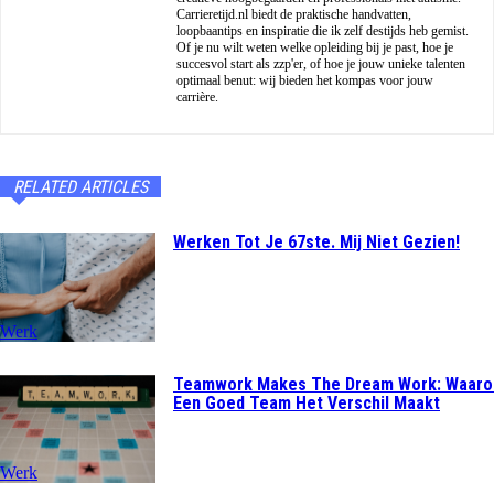
Carrieretijd.nl biedt de praktische handvatten,
loopbaantips en inspiratie die ik zelf destijds heb gemist.
Of je nu wilt weten welke opleiding bij je past, hoe je
succesvol start als zzp'er, of hoe je jouw unieke talenten
optimaal benut: wij bieden het kompas voor jouw
carrière.
RELATED ARTICLES
Werken Tot Je 67ste. Mij Niet Gezien!
Werk
Teamwork Makes The Dream Work: Waar
Een Goed Team Het Verschil Maakt
Werk