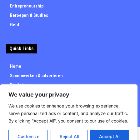
Entrepreneurship
Beroepen & Studies
Geld
Quick Links
Home
Samenwerken & adverteren
Disclaimer:
We value your privacy
Over
Privacybeleid
We use cookies to enhance your browsing experience,
serve personalized ads or content, and analyze our traffic.
By clicking "Accept All", you consent to our use of cookies.
Customize
Reject All
Accept All