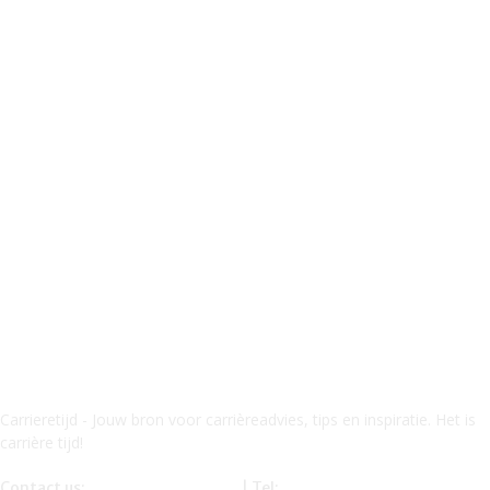
Carrieretijd - Jouw bron voor carrièreadvies, tips en inspiratie. Het is
carrière tijd!
Contact us:
info@carrieretijd.nl
| Tel:
0619116234