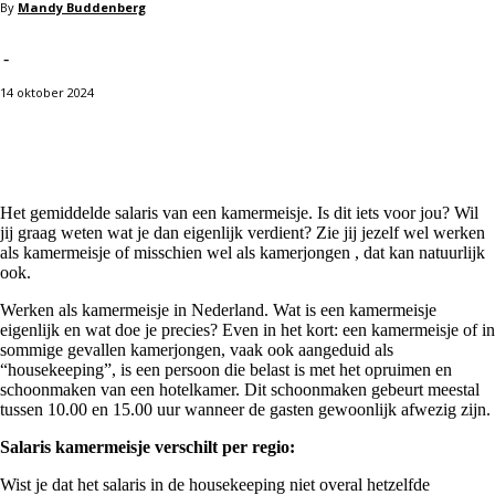
By
Mandy Buddenberg
-
14 oktober 2024
Facebook
X
Pinterest
WhatsApp
Het gemiddelde salaris van een kamermeisje. Is dit iets voor jou? Wil
jij graag weten wat je dan eigenlijk verdient? Zie jij jezelf wel werken
als kamermeisje of misschien wel als kamerjongen , dat kan natuurlijk
ook.
Werken als kamermeisje in Nederland. Wat is een kamermeisje
eigenlijk en wat doe je precies? Even in het kort: een kamermeisje of in
sommige gevallen kamerjongen, vaak ook aangeduid als
“housekeeping”, is een persoon die belast is met het opruimen en
schoonmaken van een hotelkamer. Dit schoonmaken gebeurt meestal
tussen 10.00 en 15.00 uur wanneer de gasten gewoonlijk afwezig zijn.
Salaris kamermeisje verschilt per regio:
Wist je dat het salaris in de housekeeping niet overal hetzelfde