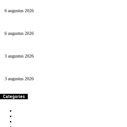
Doorwerken na je pensioen: houd je nog wel iets over?
6 augustus 2026
Wat is een CDD-analist en wat verdien je hiermee?
6 augustus 2026
Jessie Maya: Beroep En Vermogen In 2026 Op Een Rij
3 augustus 2026
Journalistiek studeren in 2026: slim of zonde van je tijd?
3 augustus 2026
Categories
Home
Samenwerken & adverteren
Over