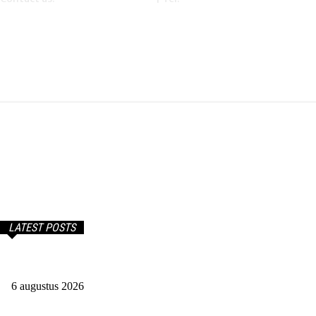
Onze partner – financetijd.nl – mandyb.nl
LATEST POSTS
Salaris van een affiliate marketeer. Benieuwd?
6 augustus 2026