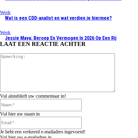
Werk
Wat is een CDD-analist en wat verdien je hiermee?
Werk
Jessie Maya: Beroep En Vermogen In 2026 Op Een Rij
LAAT EEN REACTIE ACHTER
Opmerking:
Vul alstublieft uw commentaar in!
Naam:*
Vul hier uw naam in
Email:*
Je hebt een verkeerd e-mailadres ingevoerd!
Vul hier uw e-mailadres in