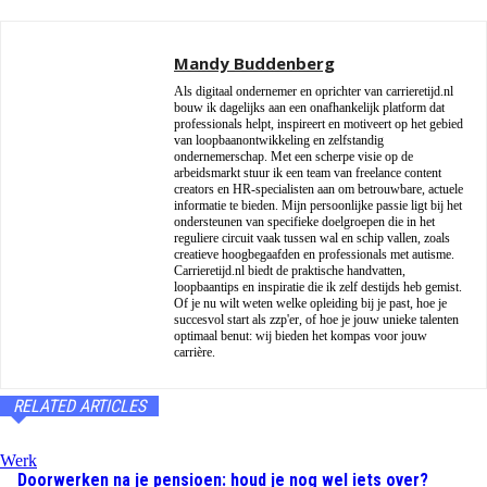
Mandy Buddenberg
Als digitaal ondernemer en oprichter van carrieretijd.nl
bouw ik dagelijks aan een onafhankelijk platform dat
professionals helpt, inspireert en motiveert op het gebied
van loopbaanontwikkeling en zelfstandig
ondernemerschap. Met een scherpe visie op de
arbeidsmarkt stuur ik een team van freelance content
creators en HR-specialisten aan om betrouwbare, actuele
informatie te bieden. Mijn persoonlijke passie ligt bij het
ondersteunen van specifieke doelgroepen die in het
reguliere circuit vaak tussen wal en schip vallen, zoals
creatieve hoogbegaafden en professionals met autisme.
Carrieretijd.nl biedt de praktische handvatten,
loopbaantips en inspiratie die ik zelf destijds heb gemist.
Of je nu wilt weten welke opleiding bij je past, hoe je
succesvol start als zzp'er, of hoe je jouw unieke talenten
optimaal benut: wij bieden het kompas voor jouw
carrière.
RELATED ARTICLES
Werk
Doorwerken na je pensioen: houd je nog wel iets over?