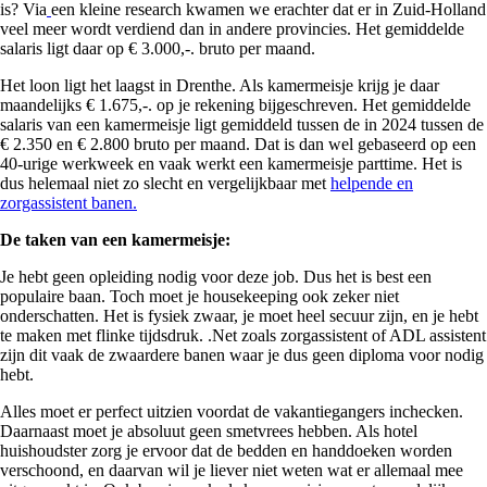
is? Via
een kleine research kwamen we erachter dat er in Zuid-Holland
veel meer wordt verdiend dan in andere provincies. Het gemiddelde
salaris ligt daar op € 3.000,-. bruto per maand.
Het loon ligt het laagst in Drenthe. Als kamermeisje krijg je daar
maandelijks € 1.675,-. op je rekening bijgeschreven. Het gemiddelde
salaris van een kamermeisje ligt gemiddeld tussen de in 2024 tussen de
€ 2.350 en € 2.800 bruto per maand. Dat is dan wel gebaseerd op een
40-urige werkweek en vaak werkt een kamermeisje parttime. Het is
dus helemaal niet zo slecht en vergelijkbaar met
helpende en
zorgassistent banen.
De taken van een kamermeisje:
Je hebt geen opleiding nodig voor deze job. Dus het is best een
populaire baan. Toch moet je housekeeping ook zeker niet
onderschatten. Het is fysiek zwaar, je moet heel secuur zijn, en je hebt
te maken met flinke tijdsdruk. .Net zoals zorgassistent of ADL assistent
zijn dit vaak de zwaardere banen waar je dus geen diploma voor nodig
hebt.
Alles moet er perfect uitzien voordat de vakantiegangers inchecken.
Daarnaast moet je absoluut geen smetvrees hebben. Als hotel
huishoudster zorg je ervoor dat de bedden en handdoeken worden
verschoond, en daarvan wil je liever niet weten wat er allemaal mee