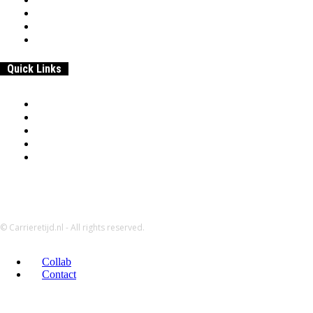
Werk
Entrepreneurship
Beroepen & Studies
Geld
Quick Links
Home
Samenwerken & adverteren
Disclaimer:
Over
Privacybeleid
© Carrieretijd.nl - All rights reserved.
Collab
Contact