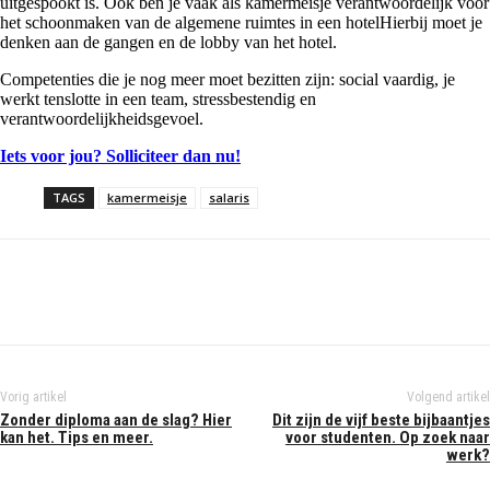
uitgespookt is. Ook ben je vaak als kamermeisje verantwoordelijk voor
het schoonmaken van de algemene ruimtes in een hotelHierbij moet je
denken aan de gangen en de lobby van het hotel.
Competenties die je nog meer moet bezitten zijn: social vaardig, je
werkt tenslotte in een team, stressbestendig en
verantwoordelijkheidsgevoel.
Iets voor jou? Solliciteer dan nu!
TAGS
kamermeisje
salaris
Vorig artikel
Volgend artikel
Zonder diploma aan de slag? Hier
Dit zijn de vijf beste bijbaantjes
kan het. Tips en meer.
voor studenten. Op zoek naar
werk?