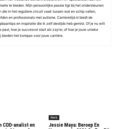
atie te bieden. Mijn persoonlijke passie ligt bij het ondersteunen
die in het reguliere circuit vaak tussen wal en schip vallen,
den en professionals met autisme. Carrieretijd.nl biedt de
aantips en inspiratie die ik zelf destijds heb gemist. Of je nu wilt
e past, hoe je succesvol start als zzp'er, of hoe je jouw unieke
ij bieden het kompas voor jouw carrière.
Werk
n CDD-analist en
Jessie Maya: Beroep En