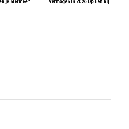
en je hiermee?
Vermogen In 2026 Op Een Rij
Naam:*
Email:*