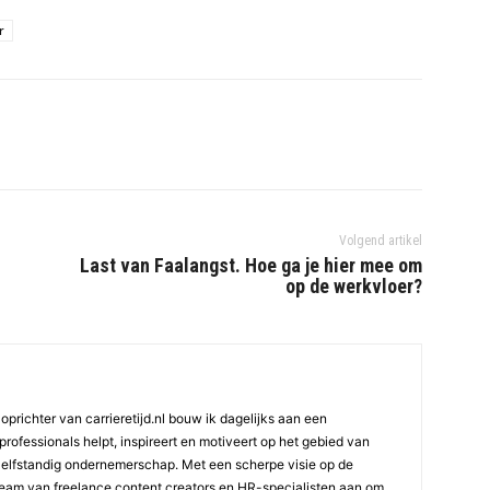
r
Volgend artikel
Last van Faalangst. Hoe ga je hier mee om
op de werkvloer?
oprichter van carrieretijd.nl bouw ik dagelijks aan een
professionals helpt, inspireert en motiveert op het gebied van
elfstandig ondernemerschap. Met een scherpe visie op de
team van freelance content creators en HR-specialisten aan om