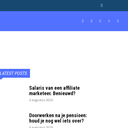
BEROEPEN & STUDIES
GELD
MORE
LATEST POSTS
Salaris van een affiliate
marketeer. Benieuwd?
6 augustus 2026
Doorwerken na je pensioen:
houd je nog wel iets over?
6 augustus 2026