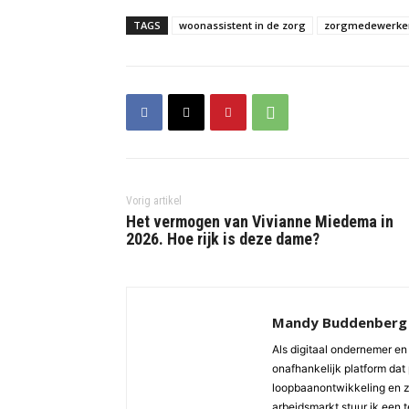
TAGS
woonassistent in de zorg
zorgmedewerke
Vorig artikel
Het vermogen van Vivianne Miedema in
2026. Hoe rijk is deze dame?
Mandy Buddenberg
Als digitaal ondernemer en 
onafhankelijk platform dat 
loopbaanontwikkeling en z
arbeidsmarkt stuur ik een 