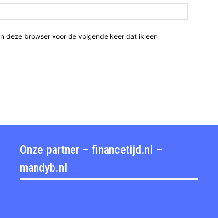
Website:
in deze browser voor de volgende keer dat ik een
Onze partner – financetijd.nl –
mandyb.nl