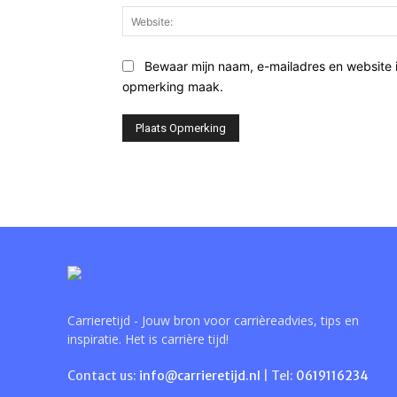
Bewaar mijn naam, e-mailadres en website 
opmerking maak.
Carrieretijd - Jouw bron voor carrièreadvies, tips en
inspiratie. Het is carrière tijd!
Contact us:
info@carrieretijd.nl
| Tel:
0619116234