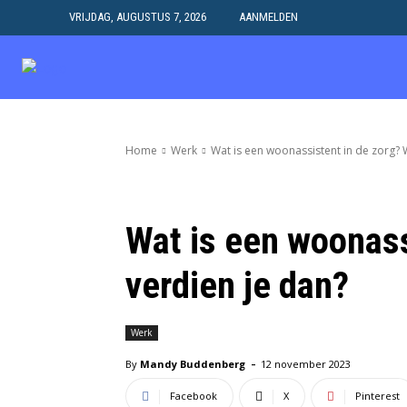
VRIJDAG, AUGUSTUS 7, 2026
AANMELDEN
HOME
SAMENWERK
Home
Werk
Wat is een woonassistent in de zorg? 
Wat is een woonass
verdien je dan?
Werk
-
By
Mandy Buddenberg
12 november 2023
Facebook
X
Pinterest