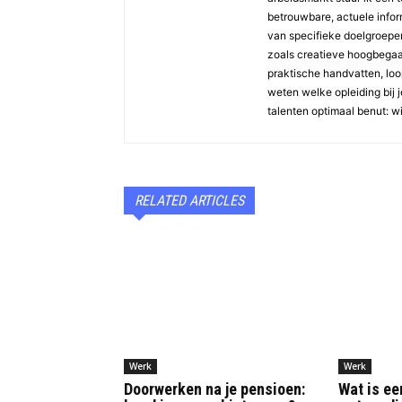
betrouwbare, actuele inform
van specifieke doelgroepen 
zoals creatieve hoogbegaaf
praktische handvatten, loopb
weten welke opleiding bij j
talenten optimaal benut: w
RELATED ARTICLES
Werk
Werk
Doorwerken na je pensioen:
Wat is ee