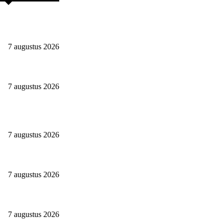
Begin Je Eigen Bedrijf Vanuit Huis: Eenvoudig, Snel En
Voordelig
7 augustus 2026
Werken Tot Je 67ste. Mij Niet Gezien!
7 augustus 2026
Teamwork Makes The Dream Work: Waarom Een Goed Team
Het Verschil Maakt
7 augustus 2026
Hoe verdient een uitzendbureau zijn geld?
7 augustus 2026
Waarom zou je een aansprakelijkheidsverzekering afsluiten?
7 augustus 2026