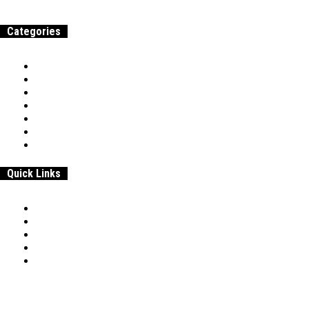
Categories
Home
Samenwerken & adverteren
Over
Werk
Entrepreneurship
Beroepen & Studies
Geld
Quick Links
Home
Samenwerken & adverteren
Disclaimer:
Over
Privacybeleid