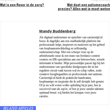
Wat is een flexer in de zorg?
Wat doet een autismecoach
precies? Alles wat je moet weten
Mandy Buddenberg
Als digitaal ondernemer en oprichter van carrieretijd.nl
bouw ik dagelijks aan een onafhankelijk platform dat
professionals helpt, inspireert en motiveert op het gebied
van loopbaanontwikkeling en zelfstandig
ondernemerschap. Met een scherpe visie op de
arbeidsmarkt stuur ik een team van freelance content
creators en HR-specialisten aan om betrouwbare, actuele
informatie te bieden. Mijn persoonlijke passie ligt bij het
ondersteunen van specifieke doelgroepen die in het
reguliere circuit vaak tussen wal en schip vallen, zoals
creatieve hoogbegaafden en professionals met autisme.
Carrieretijd.nl biedt de praktische handvatten,
loopbaantips en inspiratie die ik zelf destijds heb gemist.
Of je nu wilt weten welke opleiding bij je past, hoe je
succesvol start als zzp'er, of hoe je jouw unieke talenten
optimaal benut: wij bieden het kompas voor jouw
carrière.
RELATED ARTICLES