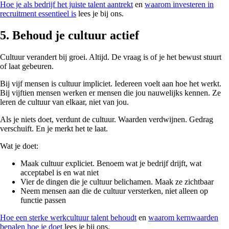
Hoe je als bedrijf het juiste talent aantrekt
en
waarom investeren in
recruitment essentieel is
lees je bij ons.
5. Behoud je cultuur actief
Cultuur verandert bij groei. Altijd. De vraag is of je het bewust stuurt
of laat gebeuren.
Bij vijf mensen is cultuur impliciet. Iedereen voelt aan hoe het werkt.
Bij vijftien mensen werken er mensen die jou nauwelijks kennen. Ze
leren de cultuur van elkaar, niet van jou.
Als je niets doet, verdunt de cultuur. Waarden verdwijnen. Gedrag
verschuift. En je merkt het te laat.
Wat je doet:
Maak cultuur expliciet. Benoem wat je bedrijf drijft, wat
acceptabel is en wat niet
Vier de dingen die je cultuur belichamen. Maak ze zichtbaar
Neem mensen aan die de cultuur versterken, niet alleen op
functie passen
Hoe een sterke werkcultuur talent behoudt
en
waarom kernwaarden
bepalen hoe je doet
lees je bij ons.