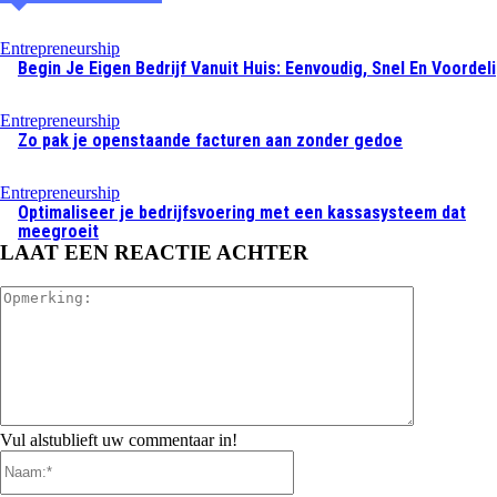
Entrepreneurship
Begin Je Eigen Bedrijf Vanuit Huis: Eenvoudig, Snel En Voordel
Entrepreneurship
Zo pak je openstaande facturen aan zonder gedoe
Entrepreneurship
Optimaliseer je bedrijfsvoering met een kassasysteem dat
meegroeit
LAAT EEN REACTIE ACHTER
Opmerking:
Vul alstublieft uw commentaar in!
Naam:*