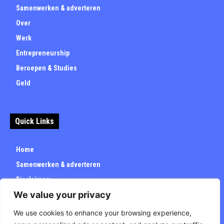
Samenwerken & adverteren
Over
Werk
Entrepreneurship
Beroepen & Studies
Geld
Quick Links
Home
Samenwerken & adverteren
Disclaimer:
We value your privacy
Over
Privacybeleid
We use cookies to enhance your browsing experience,