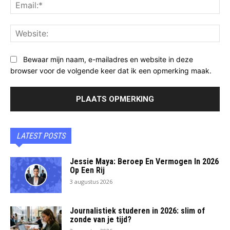
Ema
Web
Bewaar mijn naam, e-mailadres en website in deze
browser voor de volgende keer dat ik een opmerking maak.
LATEST POSTS
Jessie Maya: Beroep En Vermogen In 2026
Op Een Rij
3 augustus 2026
Journalistiek studeren in 2026: slim of
zonde van je tijd?